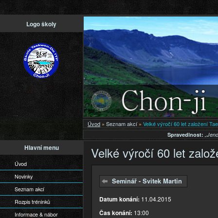
Př
Logo školy
h
o
Úvod
»
Seznam akcí
»
Velké výročí 60 let založení T
Spravedlnost:
„Jeno
Hlavní menu
Velké výročí 60 let zalo
Úvod
Novinky
Seminář - Svitek Martin
Seznam akcí
Datum konání:
11.04.2015
Rozpis tréninků
Čas konání:
13:00
Informace & nábor