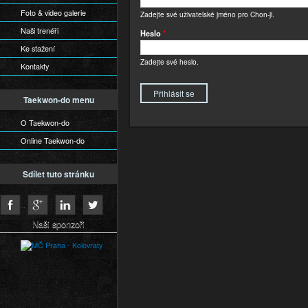
Foto & video galerie
Zadejte své uživatelské jméno pro Chon-ji.
Naši trenéři
Heslo
*
Ke stažení
Zadejte své heslo.
Kontakty
Taekwon-do menu
O Taekwon-do
Online Taekwon-do
Sdílet tuto stránku
Naši sponzoři