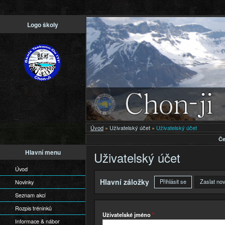
Př
Logo školy
h
o
Úvod
»
Uživatelský účet
»
Uživatelský účet
Če
Hlavní menu
Uživatelský účet
Úvod
Hlavní záložky
Přihlásit se
(aktivní záložka
Zaslat no
Novinky
Seznam akcí
Rozpis tréninků
Uživatelské jméno
*
Informace & nábor