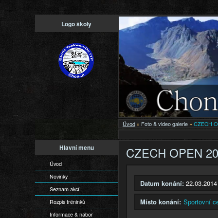
Logo školy
Úvod
»
Foto & video galerie
»
CZECH OP
Hlavní menu
CZECH OPEN 201
Úvod
Novinky
Datum konání:
22.03.2014
Seznam akcí
Místo konání:
Sportovní c
Rozpis tréninků
Informace & nábor