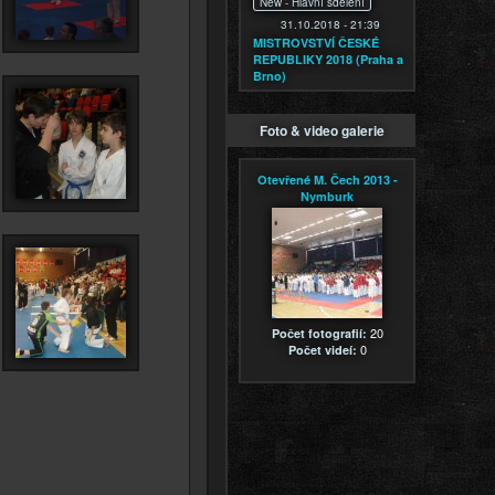
New -
Hlavní sdělení
31.10.2018 - 21:39
MISTROVSTVÍ ČESKÉ
REPUBLIKY 2018 (Praha a
Brno)
Foto & video galerie
Otevřené M. Čech 2013 -
Nymburk
20
Počet fotografií:
0
Počet videí: