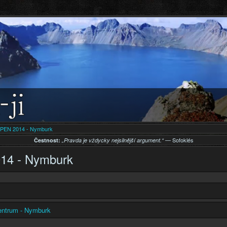
Přejít k
hlavnímu
obsahu
EN 2014 - Nymburk
— Sofoklés
Čestnost:
„Pravda je vždycky nejsilnější argument.“
4 - Nymburk
entrum - Nymburk