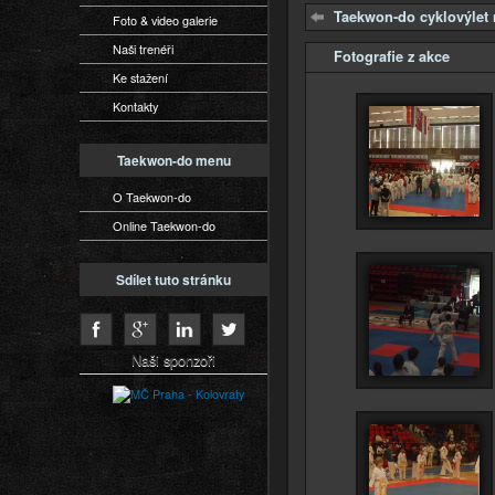
Taekwon-do cyklovýlet
Foto & video galerie
Naši trenéři
Fotografie z akce
Skrýt
Ke stažení
Kontakty
Taekwon-do menu
O Taekwon-do
Online Taekwon-do
Sdílet tuto stránku
Naši sponzoři