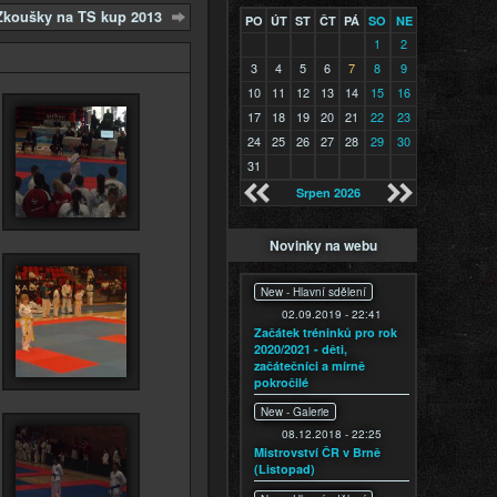
Zkoušky na TS kup 2013
PO
ÚT
ST
ČT
PÁ
SO
NE
1
2
3
4
5
6
7
8
9
10
11
12
13
14
15
16
17
18
19
20
21
22
23
24
25
26
27
28
29
30
31
Srpen 2026
Novinky na webu
New -
Hlavní sdělení
02.09.2019 - 22:41
Začátek tréninků pro rok
2020/2021 - děti,
začátečníci a mírně
pokročilé
New -
Galerie
08.12.2018 - 22:25
Mistrovství ČR v Brně
(Listopad)