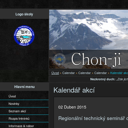
Př
Logo školy
h
o
Úvod
»
Calendar
»
Calendar
»
Calendar
»
Kalendář akc
Nezkrotný duch:
„Zde jich
Hlavní menu
Kalendář akcí
Úvod
Novinky
02 Duben 2015
Seznam akcí
Regionální technický seminář 
Rozpis tréninků
Informace & nábor