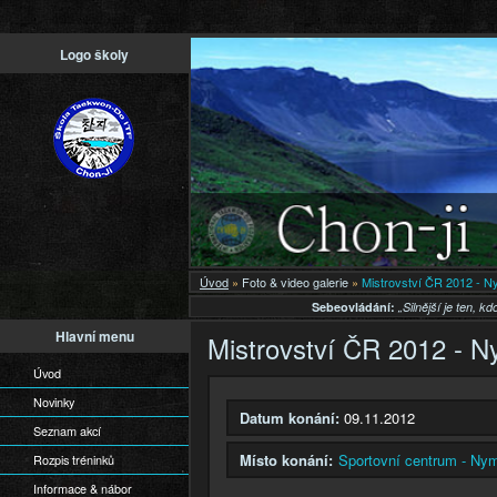
Př
Logo školy
h
o
Úvod
»
Foto & video galerie
»
Mistrovství ČR 2012 - 
Sebeovládání:
„Silnější je ten, 
Hlavní menu
Mistrovství ČR 2012 - 
Úvod
Novinky
Datum konání:
09.11.2012
Seznam akcí
Místo konání:
Sportovní centrum - Ny
Rozpis tréninků
Informace & nábor