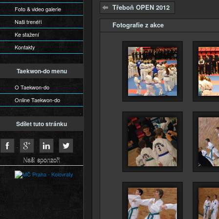
Třeboň OPEN 2012
Foto & video galerie
Naši trenéři
Fotografie z akce
Skrýt
Ke stažení
Kontakty
Taekwon-do menu
O Taekwon-do
Online Taekwon-do
Sdílet tuto stránku
Naši sponzoři