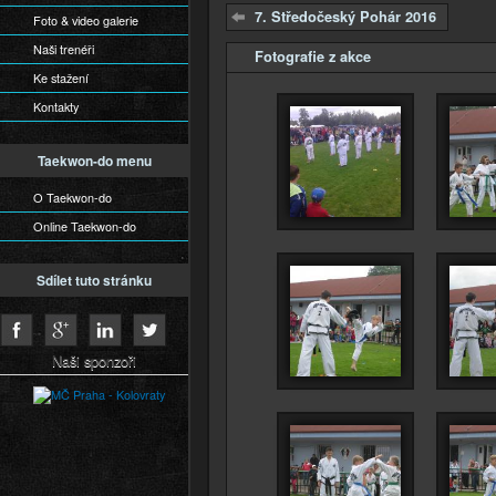
7. Středočeský Pohár 2016
Foto & video galerie
Naši trenéři
Fotografie z akce
Skrýt
Ke stažení
Kontakty
Taekwon-do menu
O Taekwon-do
Online Taekwon-do
Sdílet tuto stránku
Naši sponzoři