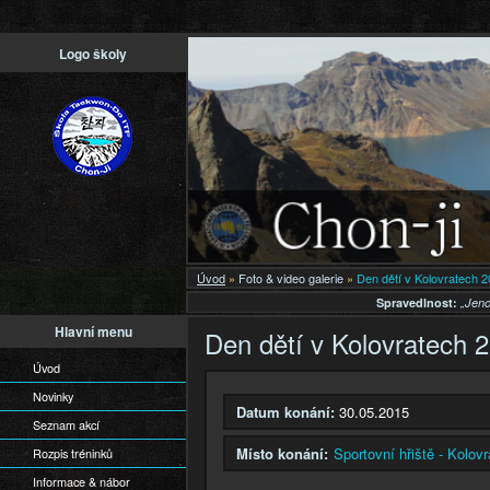
Př
Logo školy
h
o
Úvod
»
Foto & video galerie
»
Den dětí v Kolovratech 
Spravedlnost:
„Jeno
Hlavní menu
Den dětí v Kolovratech 
Úvod
Novinky
Datum konání:
30.05.2015
Seznam akcí
Místo konání:
Sportovní hřiště - Kolovr
Rozpis tréninků
Informace & nábor