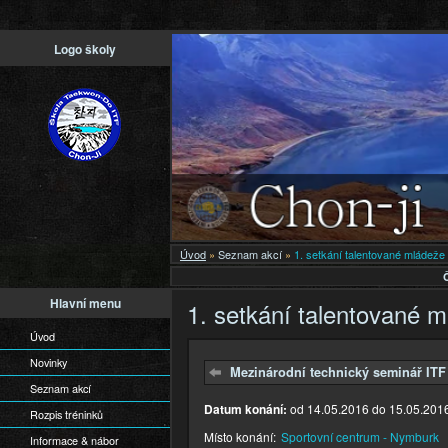
Př
Logo školy
h
o
Úvod
»
Seznam akcí
»
1. setkání talentované mládeže
Hlavní menu
1. setkání talentované 
Úvod
Novinky
Mezinárodní technický seminář ITF
Seznam akcí
Datum konání:
od
14.05.2016
do
15.05.201
Rozpis tréninků
Místo konání:
Sportovní centrum - Nymburk
Informace & nábor