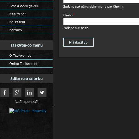
Foto & video galerie
Zadejte své uživatelské jméno pro Chon-ji.
Naši trenéři
Heslo
*
Ke stažení
Zadejte své heslo.
Kontakty
Taekwon-do menu
O Taekwon-do
Online Taekwon-do
Sdílet tuto stránku
Naši sponzoři