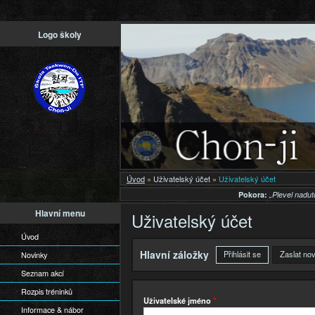
Př
Logo školy
h
o
Úvod
»
Uživatelský účet
»
Uživatelský účet
Pokora:
„Plevel nadut
Hlavní menu
Uživatelský účet
Úvod
Hlavní záložky
Přihlásit se
(aktivní záložka
Zaslat no
Novinky
Seznam akcí
Rozpis tréninků
Uživatelské jméno
*
Informace & nábor