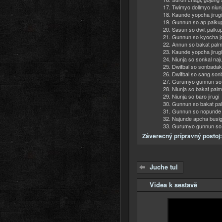
Twimyo dollmyo niun
Kaunde yopcha jirugi
Gunnun so ap palkup 
Sasun so dwit palkup 
Gunnun so kyocha j
Annun so bakat pal
Kaunde yopcha jirugi
Niunja so sonkal na
Dwitbal so sonbadak
Dwitbal so sang son
Gurumyo gunnun so s
Niunja so bakat pal
Niunja so baro jirugi
Gunnun so bakat pa
Gunnun so nopunde a
Najunde apcha busig
Gurumyo gunnun so 
Závěrečný přípravný postoj:
Juche tul
Videa k sestavě
Skrýt