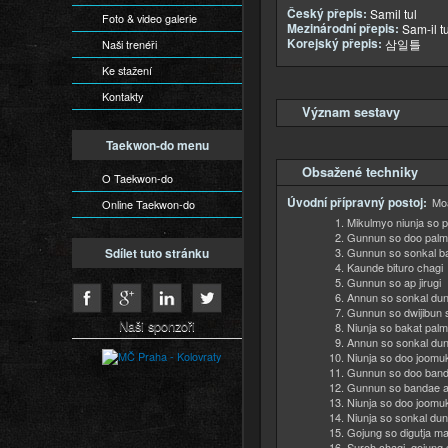
Český přepis:
Samil tul
Foto & video galerie
Mezinárodní přepis:
Sam-il tu
Korejský přepis:
삼일틀
Naši trenéři
Ke stažení
Kontakty
Význam sestavy
Ukázat
Taekwon-do menu
Obsažené techniky
Skrýt
O Taekwon-do
Úvodní přípravný postoj:
Moa
Online Taekwon-do
Mikulmyo niunja so 
Gunnun so doo palm
Gunnun so sonkal b
Sdílet tuto stránku
Kaunde bituro chagi
Gunnun so ap jirugi
Annun so sonkal du
Gunnun so dwijibun s
Naši sponzoři
Niunja so bakat pal
Annun so sonkal du
Niunja so doo joomuk
Gunnun so doo band
Gunnun so bandae ap
Niunja so doo joomuk
Niunja so sonkal du
Gojung so digutja ma
Suroh chagi, gojung 