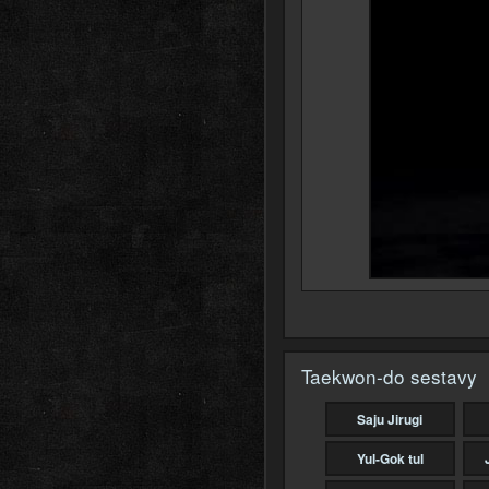
Taekwon-do sestavy
Saju Jirugi
Yul-Gok tul