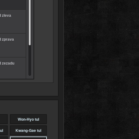
 zleva
d zprava
d zezadu
d ze všech
iew s
ncem
Won-Hyo tul
ul
Kwang-Gae tul