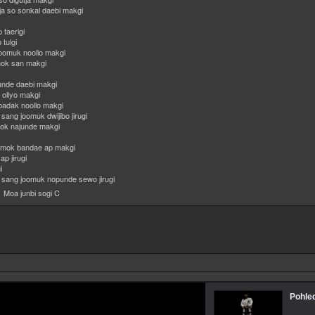
ja so sonkal daebi makgi
taerigi
tulgi
oomuk noollo makgi
mok san makgi
junde daebi makgi
 ollyo makgi
badak noollo makgi
ang joomuk dwijibo jirugi
mok najunde makgi
lmok bandae ap makgi
p jirugi
i
sang joomuk nopunde sewo jirugi
Moa junbi sogi C
Pohle