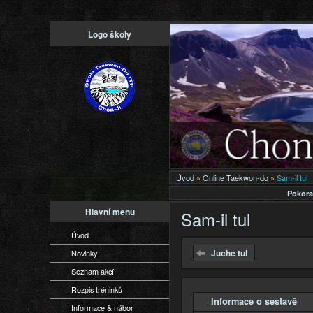
Logo školy
Úvod
»
Online Taekwon-do
»
Sam-il tul
Pokora
Hlavní menu
Sam-il tul
Úvod
Juche tul
Novinky
Seznam akcí
Rozpis tréninků
Informace o sestavě
Skrýt
Informace & nábor