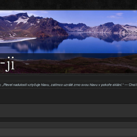
Přejít k
hlavnímu
obsahu
— Choi 
:
„Plevel nadutosti vztyčuje hlavu, zatímco uzrálé zrno svou hlavu v pokoře sklání.“