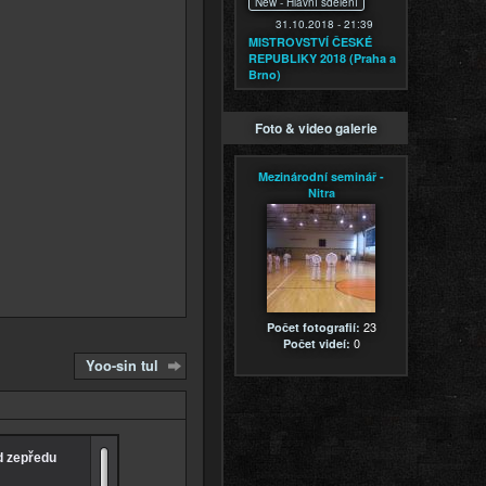
New -
Hlavní sdělení
31.10.2018 - 21:39
MISTROVSTVÍ ČESKÉ
REPUBLIKY 2018 (Praha a
Brno)
Foto & video galerie
Mezinárodní seminář -
Nitra
23
Počet fotografií:
0
Počet videí:
Yoo-sin tul
d zepředu