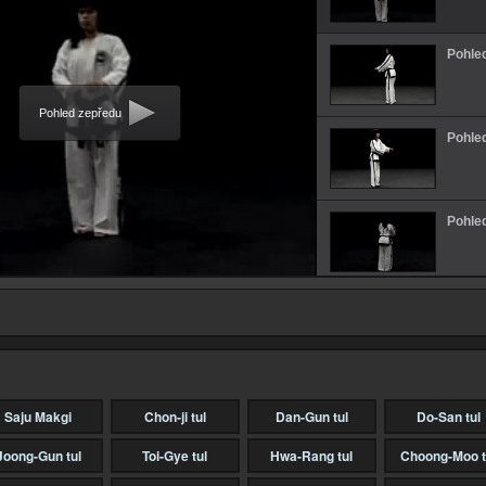
Pohled
Pohled zepředu
Pohle
Pohle
Pohle
stran
Interv
cviče
Saju Makgi
Chon-ji tul
Dan-Gun tul
Do-San tul
Joong-Gun tul
Toi-Gye tul
Hwa-Rang tul
Choong-Moo t