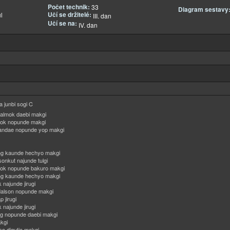
Počet technik:
33
Diagram sestavy
Učí se držitelé:
l
III. dan
Učí se na:
IV. dan
 junbi sogi C
palmok daebi makgi
ok nopunde makgi
andae nopunde yop makgi
ng kaunde hechyo makgi
onkut najunde tulgi
mok nopunde bakuro makgi
ng kaunde hechyo makgi
 najunde jirugi
alson nopunde makgi
 jirugi
 najunde jirugi
ng nopunde daebi makgi
kgi
so digutja makgi