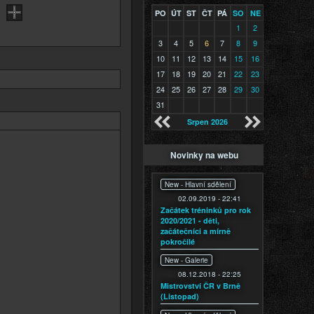
:
PO
ÚT
ST
ČT
PÁ
SO
NE
1
2
3
4
5
6
7
8
9
10
11
12
13
14
15
16
17
18
19
20
21
22
23
24
25
26
27
28
29
30
31
Srpen 2026
Novinky na webu
New -
Hlavní sdělení
02.09.2019 - 22:41
Začátek tréninků pro rok
2020/2021 - děti,
začátečníci a mírně
pokročilé
New -
Galerie
08.12.2018 - 22:25
Mistrovství ČR v Brně
(Listopad)