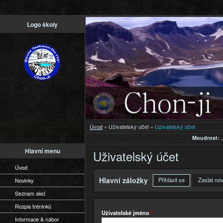
Př
Logo školy
h
o
Úvod
»
Uživatelský účet
»
Uživatelský účet
Moudrost:
Hlavní menu
Uživatelský účet
Úvod
Hlavní záložky
Přihlásit se
(aktivní záložka
Zaslat no
Novinky
Seznam akcí
Rozpis tréninků
Uživatelské jméno
*
Informace & nábor