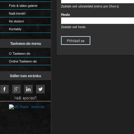
Foto & video galerie
Zadejte své uživatelské jméno pro Chon-ji.
Naši trenéři
Heslo
*
Ke stažení
Zadejte své heslo.
Kontakty
Taekwon-do menu
O Taekwon-do
Online Taekwon-do
Sdílet tuto stránku
Naši sponzoři