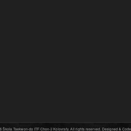
6 Škola Taekwon-do ITF Chon-ji Kolovraty. All rights reserved. Designed & Code