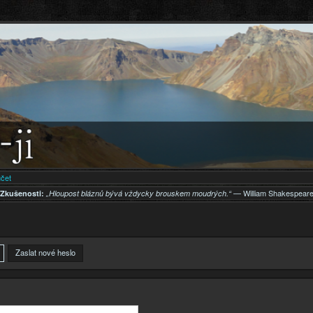
Přejít k
hlavnímu
obsahu
účet
— William Shakespear
Zkušenosti:
„Hloupost bláznů bývá vždycky brouskem moudrých.“
aktivní záložka)
Zaslat nové heslo