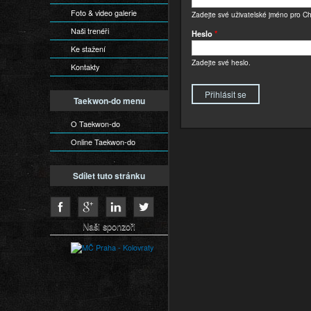
Foto & video galerie
Zadejte své uživatelské jméno pro Cho
Naši trenéři
Heslo
*
Ke stažení
Zadejte své heslo.
Kontakty
Taekwon-do menu
O Taekwon-do
Online Taekwon-do
Sdílet tuto stránku
Naši sponzoři