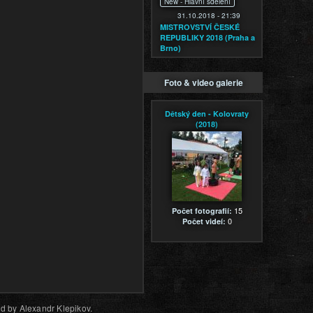
New -
Hlavní sdělení
31.10.2018 - 21:39
MISTROVSTVÍ ČESKÉ
REPUBLIKY 2018 (Praha a
Brno)
Foto & video galerie
Dětský den - Kolovraty
(2018)
15
Počet fotografií:
0
Počet videí:
d by Alexandr Klepikov.