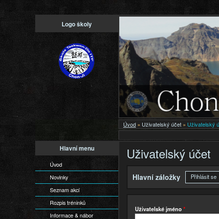
Logo školy
Úvod
»
Uživatelský účet
»
Uživatelský 
Hlavní menu
Uživatelský účet
Úvod
Hlavní záložky
Přihlásit se
(
Novinky
Seznam akcí
Rozpis tréninků
Uživatelské jméno
*
Informace & nábor