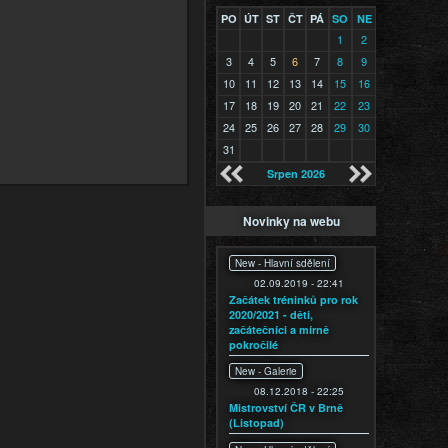
PO
ÚT
ST
ČT
PÁ
SO
NE
1
2
3
4
5
6
7
8
9
10
11
12
13
14
15
16
17
18
19
20
21
22
23
24
25
26
27
28
29
30
31
Srpen 2026
Novinky na webu
New -
Hlavní sdělení
02.09.2019 - 22:41
Začátek tréninků pro rok
2020/2021 - děti,
začátečníci a mírně
pokročilé
New -
Galerie
08.12.2018 - 22:25
Mistrovství ČR v Brně
(Listopad)