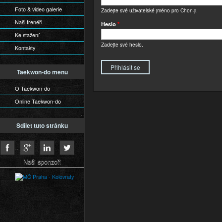
Foto & video galerie
Zadejte své uživatelské jméno pro Chon-ji.
Naši trenéři
Heslo
*
Ke stažení
Zadejte své heslo.
Kontakty
Taekwon-do menu
O Taekwon-do
Online Taekwon-do
Sdílet tuto stránku
Naši sponzoři