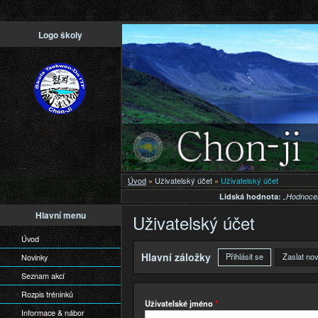
Př
Logo školy
h
o
Úvod
»
Uživatelský účet
»
Uživatelský účet
Lidská hodnota:
„Hodnocen
Hlavní menu
Uživatelský účet
Úvod
Hlavní záložky
Přihlásit se
(aktivní záložka
Zaslat no
Novinky
Seznam akcí
Rozpis tréninků
Uživatelské jméno
*
Informace & nábor