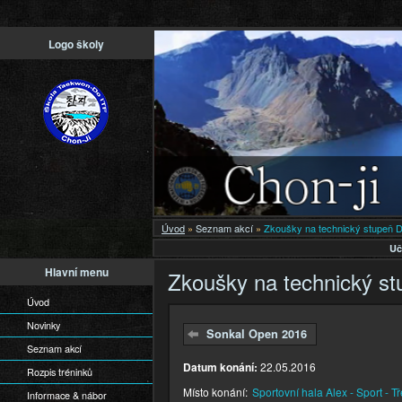
Př
Logo školy
h
o
Úvod
»
Seznam akcí
»
Zkoušky na technický stupeň 
Uč
Hlavní menu
Zkoušky na technický s
Úvod
Novinky
Sonkal Open 2016
Seznam akcí
Datum konání:
22.05.2016
Rozpis tréninků
Místo konání:
Sportovní hala Alex - Sport - T
Informace & nábor