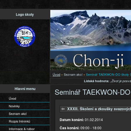
Př
Logo školy
h
o
Úvod
»
Seznam akcí
»
Seminář TAEKWON-DO školy Ch
Lidská hodnota:
„Život je posv
Hlavní menu
Seminář TAEKWON-DO šk
Úvod
Novinky
XXXII. Školení a zkoušky svazovýc
Seznam akcí
Datum konání:
01.02.2014
Rozpis tréninků
Čas konání:
09:00 - 18:00
Informace & nábor