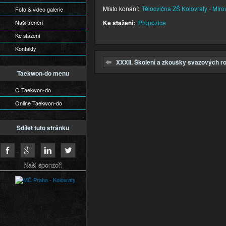
Místo konání:
Tělocvična ZŠ Kolovraty - Míro
Foto & video galerie
Naši trenéři
Ke stažení:
Propozice
Ke stažení
Kontakty
XXXII. Školení a zkoušky svazových r
Taekwon-do menu
O Taekwon-do
Online Taekwon-do
Sdílet tuto stránku
Naši sponzoři