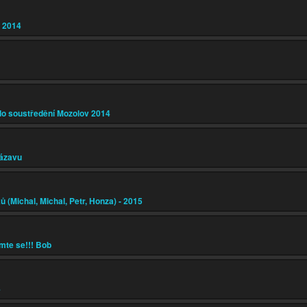
y 2014
do soustředění Mozolov 2014
Sázavu
 (Michal, Michal, Petr, Honza) - 2015
mte se!!! Bob
4