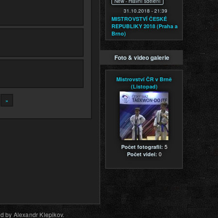
New -
Hlavní sdělení
31.10.2018 - 21:39
MISTROVSTVÍ ČESKÉ
REPUBLIKY 2018 (Praha a
Brno)
Foto & video galerie
Mistrovství ČR v Brně
(Listopad)
»
5
Počet fotografií:
0
Počet videí:
d by Alexandr Klepikov.