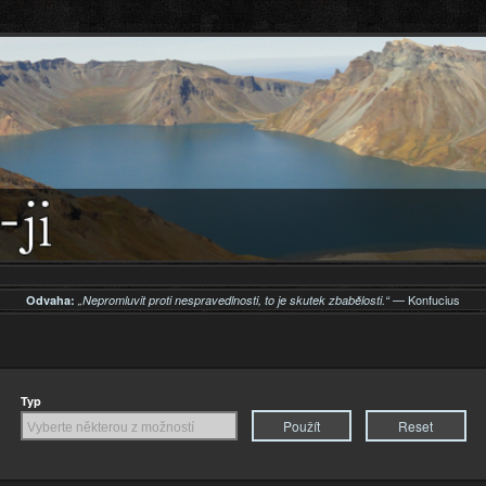
Přejít k
hlavnímu
obsahu
— Konfucius
Odvaha:
„Nepromluvit proti nespravedlnosti, to je skutek zbabělosti.“
Typ