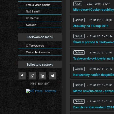
Akce
-
22.01.2015 - 01:47
Foto & video galerie
Mistrovství České republik
Naši trenéři
Ke stažení
Galerie
-
21.01.2015 - 02:08
Kontakty
Zkoušky na TS kup 2011
Galerie
-
21.01.2015 - 01:54
Taekwon-do menu
Škola v přírodě & Taekwon-
O Taekwon-do
Online Taekwon-do
Galerie
-
21.01.2015 - 01:51
Taekwon-do cyklovýlet na 
Sdílet tuto stránku
Galerie
-
21.01.2015 - 01:42
Narozeniny naších dospěláků
Naši sponzoři
Galerie
-
21.01.2015 - 01:33
Máme nového člena - sezna
Galerie
-
21.01.2015 - 01:31
Den dětí v Kolovratech 201