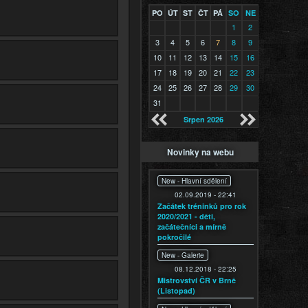
PO
ÚT
ST
ČT
PÁ
SO
NE
1
2
3
4
5
6
7
8
9
10
11
12
13
14
15
16
17
18
19
20
21
22
23
24
25
26
27
28
29
30
31
Srpen 2026
Novinky na webu
New -
Hlavní sdělení
02.09.2019 - 22:41
Začátek tréninků pro rok
2020/2021 - děti,
začátečníci a mírně
pokročilé
New -
Galerie
08.12.2018 - 22:25
Mistrovství ČR v Brně
(Listopad)