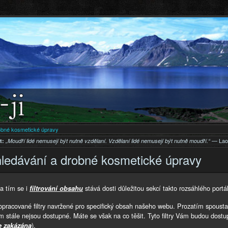
Přejít k
hlavnímu
obsahu
robné kosmetické úpravy
— Lao
t:
„Moudří lidé nemusejí být nutně vzdělaní. Vzdělaní lidé nemusejí být nutně moudří.“
yhledávání a drobné kosmetické úpravy
a tím se i
stává dosti důležitou sekcí takto rozsáhlého portá
filtrování obsahu
pracované filtry navržené pro specifický obsah našeho webu. Prozatím spoust
ám stále nejsou dostupné. Máte se však na co těšit. Tyto filtry Vám budou do
).
le zakázána