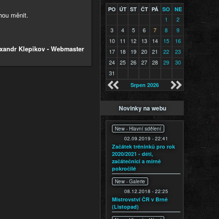
PO
ÚT
ST
ČT
PÁ
SO
NE
ohou měnit.
1
2
3
4
5
6
7
8
9
10
11
12
13
14
15
16
xandr Klepikov - Webmaster
17
18
19
20
21
22
23
24
25
26
27
28
29
30
31
Srpen 2026
Novinky na webu
New -
Hlavní sdělení
02.09.2019 - 22:41
Začátek tréninků pro rok
2020/2021 - děti,
začátečníci a mírně
pokročilé
New -
Galerie
08.12.2018 - 22:25
Mistrovství ČR v Brně
(Listopad)