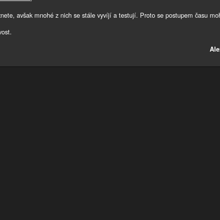
eznete, avšak mnohé z nich se stále vyvíjí a testují. Proto se postupem času m
vost.
Ale