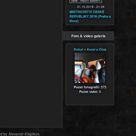
New -
Hlavní sdělení
31.10.2018 - 21:39
MISTROVSTVÍ ČESKÉ
REPUBLIKY 2018 (Praha a
Brno)
Foto & video galerie
Pobyt v Korei a Číně
575
Počet fotografií:
0
Počet videí:
d by Alexandr Klepikov.