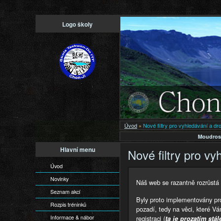
Logo školy
Úvod
»
Nové filtry pro vyhledávání a d
Moudros
Hlavní menu
Nové filtry pro v
Úvod
Novinky
Náš web se razantně rozrůstá 
Seznam akcí
Byly proto implementovány pro
Rozpis tréninků
pozadí, tedy na věci, které V
Informace & nábor
registraci (
ta je prozatím stá