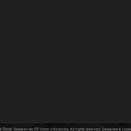
6 Škola Taekwon-do ITF Chon-ji Kolovraty. All rights reserved. Designed & Code