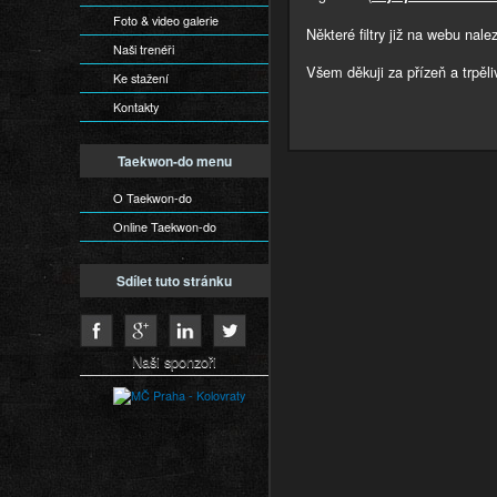
Foto & video galerie
Některé filtry již na webu nal
Naši trenéři
Všem děkuji za přízeň a trpěli
Ke stažení
Kontakty
Taekwon-do menu
O Taekwon-do
Online Taekwon-do
Sdílet tuto stránku
Naši sponzoři