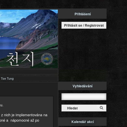
Přihlášení
Přihlásit se / Registrovat
 Tse Tung
Vyhledávání
Hledat
lu.
a z nich je implementována na
stupné a nápomocné až po
Kalendář akcí