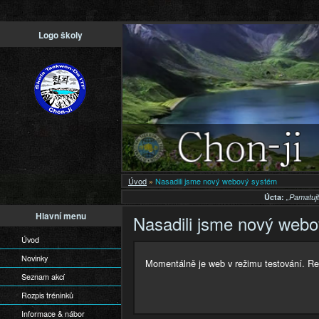
Př
Logo školy
h
o
Úvod
»
Nasadili jsme nový webový systém
Úcta:
„Pamatuj
Hlavní menu
Nasadili jsme nový web
Úvod
Novinky
Momentálně je web v režimu testování. Reg
Seznam akcí
Rozpis tréninků
Informace & nábor