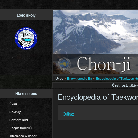
Př
Logo školy
h
o
Úvod
»
Encyklopedie En
»
Encyclopedia of Taekwon-d
Čestnost:
„Mám 
Hlavní menu
Encyclopedia of Taekwo
Úvod
Novinky
Odkaz
Seznam akcí
Rozpis tréninků
Informace & nábor