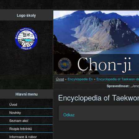
Př
Logo školy
h
o
Úvod
»
Encyklopedie En
»
Encyclopedia of Taekwon-d
Spravedlnost:
„Jeno
Hlavní menu
Encyclopedia of Taekwo
Úvod
Novinky
Odkaz
Seznam akcí
Rozpis tréninků
Informace & nábor